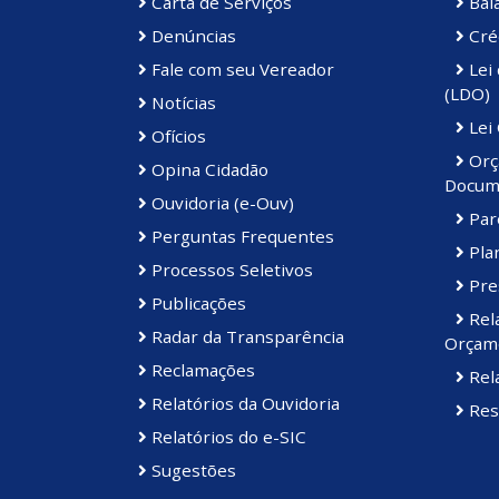
Carta de Serviços
Bal
Denúncias
Cré
Fale com seu Vereador
Lei 
(LDO)
Notícias
Lei
Ofícios
Orç
Opina Cidadão
Docum
Ouvidoria (e-Ouv)
Par
Perguntas Frequentes
Plan
Processos Seletivos
Pre
Publicações
Rel
Radar da Transparência
Orçame
Reclamações
Rela
Relatórios da Ouvidoria
Res
Relatórios do e-SIC
Sugestões