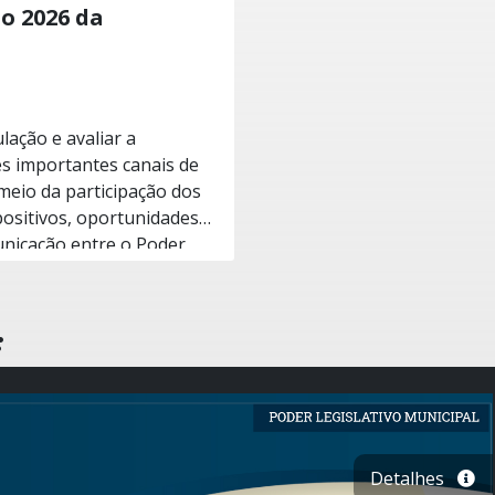
o 2026 da
lação e avaliar a
es importantes canais de
meio da participação dos
 positivos, oportunidades
unicação entre o Poder
s, elogios, reclamações e
o o acesso à informação
:
 o controle social. A
a o aprimoramento
ra Municipal. Participar
retamente com uma gestão
Detalhes
 de Dores do Rio Preto.