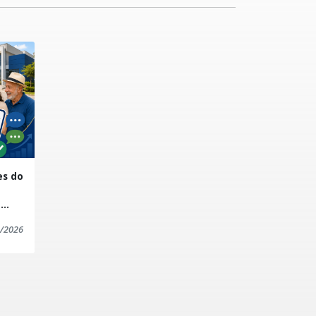
es do
a
5 da
/2026