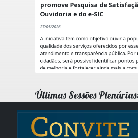
promove Pesquisa de Satisfaçã
Ouvidoria e do e-SIC
27/05/2026
A iniciativa tem como objetivo ouvir a popu
qualidade dos serviços oferecidos por ess
atendimento e transparência pública. Por 
cidadãos, será possível identificar pontos
de melhoria e fortalecer ainda mais a com
Legislativo e a comunidade. A Ouvidoria é um espaço essencial para
o recebimento de manifestações, sugestõe
solicitações. Já o e-SIC garante ao cidadã
Últimas Sessões Plenárias
pública, contribuindo para a transparência e
opinião da população é fundamental par
contínuo dos serviços prestados pela Câma
da pesquisa é uma forma de colaborar di
mais eficiente, acessível e transparente. Participe e contribua com a
melhoria dos serviços da Câmara Municipal