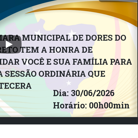
AIpQLSdHeJSpWOXbhYpEsOC9fdK2PM7tVWx1fQuZ4_ryRG2EXw
ARA MUNICIPAL DE DORES DO
RETO TEM A HONRA DE
DAR VOCÊ E SUA FAMÍLIA PARA
 SESSÃO ORDINÁRIA QUE
TECERA
Dia: 30/06/2026
Horário: 00h00min