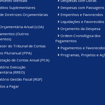
ancetes Mensais
Despesas com Obras
ditos Suplementares
Despesas com Passagens
de Diretrizes Orçamentárias
Empenhos e Favorecidos
Liquidações e Favorecidos
 Orçamentária Anual (LOA)
Orçamento da Despesa
amentos (Outros
Ordem Cronológica dos
entos)
Pagamentos
ecer do Tribunal de Contas
Pagamentos e Favorecido
o Plurianual (PPA)
Programas, Projetos e Aç
stação de Contas Anual (PCA)
atório Execução
ntária (RREO)
tório Gestão Fiscal (RGF)
tos a Pagar