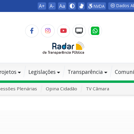
A+
A-
Aa
Dados A
NVDA
rojetos
Legislações
Transparência
Comuni
essões Plenárias
Opina Cidadão
TV Câmara