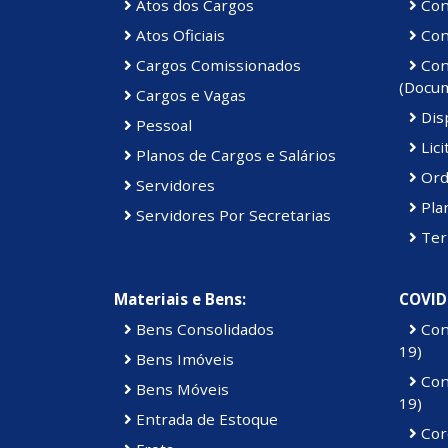
Atos dos Cargos
Con
Atos Oficiais
Cont
Cargos Comissionados
Cont
(Docu
Cargos e Vagas
Disp
Pessoal
Lici
Planos de Cargos e Salários
Ord
Servidores
Pla
Servidores Por Secretarias
Ter
Materiais e Bens:
COVID
Bens Consolidados
Con
19)
Bens Imóveis
Con
Bens Móveis
19)
Entrada de Estoque
Cor