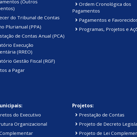
amentos (Outros
Ordem Cronológica dos
entos)
Pagamentos
ecer do Tribunal de Contas
Pagamentos e Favorecido
o Plurianual (PPA)
Programas, Projetos e Aç
stação de Contas Anual (PCA)
atório Execução
ntária (RREO)
tório Gestão Fiscal (RGF)
tos a Pagar
unicipais:
Projetos:
retos do Executivo
Prestação de Contas
utura Organizacional
Projeto de Decreto Legisla
 Complementar
Projeto de Lei Compleme