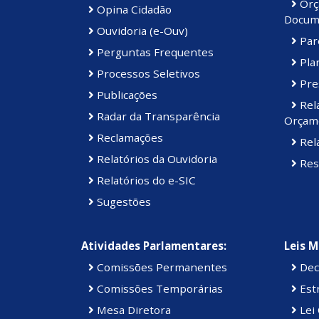
Orç
Opina Cidadão
Docum
Ouvidoria (e-Ouv)
Par
Perguntas Frequentes
Plan
Processos Seletivos
Pre
Publicações
Rel
Radar da Transparência
Orçame
Reclamações
Rela
Relatórios da Ouvidoria
Res
Relatórios do e-SIC
Sugestões
Atividades Parlamentares:
Leis M
Comissões Permanentes
Dec
Comissões Temporárias
Estr
Mesa Diretora
Lei