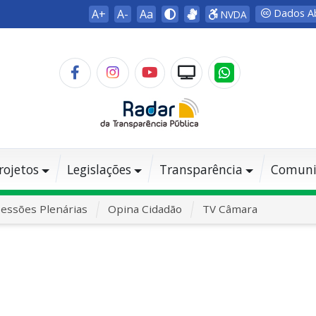
A+
A-
Aa
Dados A
NVDA
rojetos
Legislações
Transparência
Comuni
essões Plenárias
Opina Cidadão
TV Câmara