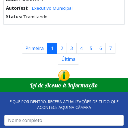
Autor(es):
Executivo Municipal
Status:
Tramitando
Primeira
1
2
3
4
5
6
7
Última
Lei de Acesso à Informação
FIQUE POR DENTRO. RECEBA ATUALIZAÇÕES DE TUDO QUE
ACONTECE AQUI NA CÂMARA