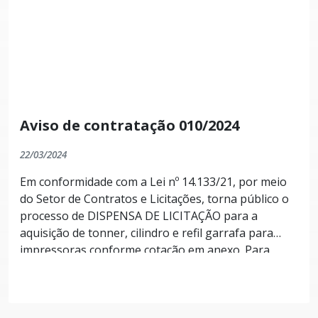
Aviso de contratação 010/2024
22/03/2024
Em conformidade com a Lei nº 14.133/21, por meio
do Setor de Contratos e Licitações, torna público o
processo de DISPENSA DE LICITAÇÃO para a
aquisição de tonner, cilindro e refil garrafa para
impressoras conforme cotação em anexo. Para
atender demanda da Câmara Municipal. PRAZO
PARA APRESENTAÇÃO DE PROPOSTAS: As
propostas deverão ser enviados até o dia
27/03/2024, às 12:00. E-mail: