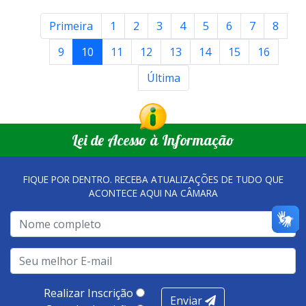
Primeira
1
2
3
4
5
6
7
8
9
10
11
12
13
14
15
16
Última
Lei de Acesso à Informação
FIQUE POR DENTRO. RECEBA ATUALIZAÇÕES DE TUDO QUE
ACONTECE AQUI NA CÂMARA
Realizar Inscrição
Enviar