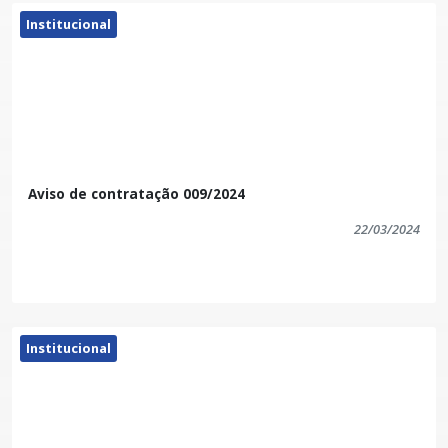
licitacamaradrp@gmail.com ou serem entregues
Institucional
diretamente na CÂMARA MUNICIPAL DE DORES DO
RIO PRETO-ES
Aviso de contratação 009/2024
22/03/2024
Institucional