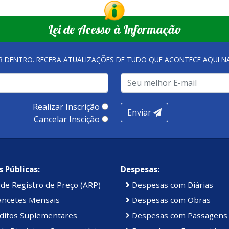
tubro_Rosa#cite_ref-
Lei de Acesso à Informação
oria.htm">Como Surgiu -
ro_Rosa#cite_ref-
R DENTRO. RECEBA ATUALIZAÇÕES DE TUDO QUE ACONTECE AQUI 
/br.kantar.com/mercado-e-
016/outubro-rosa-
ar-e-informar-sobre-o-
 Outubro Rosa:
Realizar Inscrição
Enviar
r e informar sobre o
Cancelar Inscição
<em>br.kantar.com</em>.
e></li> <li><a
ro_Rosa#cite_ref-
/br.kantar.com/mercado-e-
 Públicas:
Despesas:
016/outubro-rosa-
de Registro de Preço (ARP)
Despesas com Diárias
a/">&laquo;Kantar -
ancetes Mensais
Despesas com Obras
c;ncer de mama&raquo;
ditos Suplementares
Despesas com Passagens
sultado em 21 de outubro
><cite>fonte: Wikipedia</cite></p>