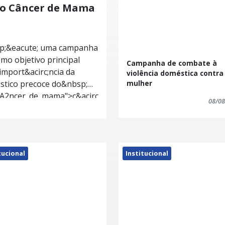
ao Câncer de Mama
p;&eacute; uma campanha
omo objetivo principal
Campanha de combate à
import&acirc;ncia da
violência doméstica contra
;stico precoce do&nbsp;<a
mulher
3%A2ncer_de_mama">c&acirc;ncer
08/08
sobre o&nbsp;<a
3%A2ncer_de_colo_do_%C3%BAtero">c&acirc;ncer
">Brasil</a>, as campanhas
tucional
Institucional
&acirc;ncer de mama
acute;das por lei federal
1, ocorrem campanhas
ero em diversos
m de&nbsp;<a
-