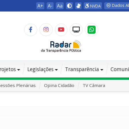
A+
A-
Aa
Dados A
NVDA
rojetos
Legislações
Transparência
Comuni
essões Plenárias
Opina Cidadão
TV Câmara