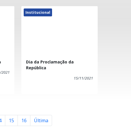
Corrida
Institucional
Cotação
Emancipação Plítica
Estágio
a
Dia da Proclamação da
República
/2021
Evento
15/11/2021
Falecimento
Feriado
4
15
16
Última
Homenagem a mulher