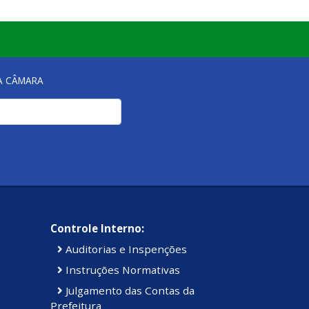
Institucional
Luto
NA CÂMARA
Luto Oficial
Mesas Diretora
Notícia
Notícias
Controle Interno:
Auditorias e Inspenções
Pesquisa de Satisfação
Instruções Normativas
Julgamento das Contas da
Processo Seletivo
Prefeitura