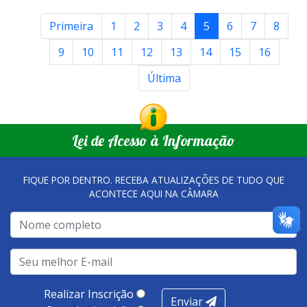
Primeira
1
2
3
4
5
6
7
8
9
10
11
12
13
14
15
16
Última
Lei de Acesso à Informação
FIQUE POR DENTRO. RECEBA ATUALIZAÇÕES DE TUDO QUE
ACONTECE AQUI NA CÂMARA
Realizar Inscrição
Enviar