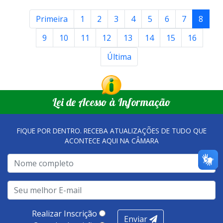
Primeira
1
2
3
4
5
6
7
8
9
10
11
12
13
14
15
16
Última
Lei de Acesso à Informação
FIQUE POR DENTRO. RECEBA ATUALIZAÇÕES DE TUDO QUE
ACONTECE AQUI NA CÂMARA
Realizar Inscrição
Enviar