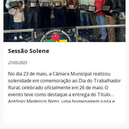
Sessão Solene
27/05/2025
No dia 23 de maio, a Câmara Municipal realizou
solenidade em comemoração ao Dia do Trabalhador
Rural, celebrado oficialmente em 26 de maio. O
evento teve como destaque a entrega do Título
Antônio Medeiros Neto, uma homenagem justa e
simbólica àqueles que, com dignidade, força e
perseverança, constroem o sustento do campo e da
nossa sociedade. O título leva o nome de Antônio
Medeiros Neto, homem de respeito, cuja trajetória