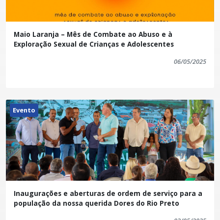
Vieira Barradas Vereador Raimundo - indicou
Anderson de Souza Amaral Vereador Valdeci -
indicou Valdinei Vieira Ribeiro A Câmara Municipal
Maio Laranja – Mês de Combate ao Abuso e à
reafirma, com essa iniciativa, seu respeito e sua
Exploração Sexual de Crianças e Adolescentes
gratidão aos que fazem da terra um meio de vida e
06/05/2025
de esperança. Que o Título Antônio Medeiros Neto
se perpetue como um gesto de reconhecimento
eterno à bravura e à importância do trabalhador
rurual.
Evento
Inaugurações e aberturas de ordem de serviço para a
população da nossa querida Dores do Rio Preto