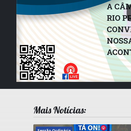
A CÂM
RIO P
CONVI
NOSSA
ACON
Mais Notícias:
Sessão Ordinária