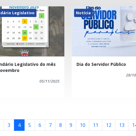
dário Legislativo
Notícia
ndário Legislativo do mês
Dia do Servidor Público
Novembro
28/10
05/11/2025
3
4
5
6
7
8
9
10
11
12
13
1