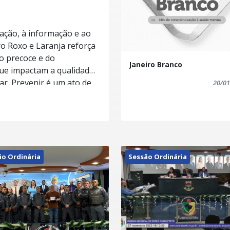
ação, à informação e ao
o Roxo e Laranja reforça
o precoce e do
Janeiro Branco
e impactam a qualidade
20/01
 desafios de saúde é um
undamental para promover
a para todos. Cuidar
ão Ordinária
Sessão Ordinária