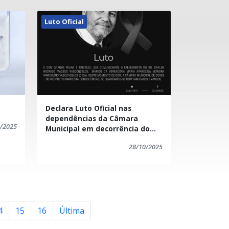
Corrida
Luto Oficial
Cotação
Emancipação Plítica
Estágio
Declara Luto Oficial nas
dependências da Câmara
/2025
Evento
Municipal em decorrência do
falecimento do Senhor Carlos
28/10/2025
Rodrigo Macedo Vasconcelos
Falecimento
Feriado
4
15
16
Última
Homenagem a mulher