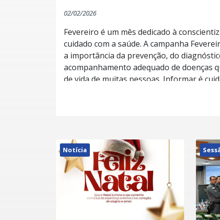
02/02/2026
Fevereiro é um mês dedicado à conscientiz
cuidado com a saúde. A campanha Fevereir
a importância da prevenção, do diagnóstic
acompanhamento adequado de doenças qu
de vida de muitas pessoas. Informar é cuidar. Prevenir é um ato de
responsabilidade. E apoiar quem enfrenta
gesto de humanidade. A união de esforços entre poder público,
profissionais da saúde e a população é f
mais conhecimento, empatia e qualidade de vid
da saúde é um compromisso diário
Notícia
Sess