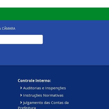
Institucional
Luto
NA CÂMARA
Luto Oficial
Mesas Diretora
Notícia
Notícias
Controle Interno:
Auditorias e Inspenções
Pesquisa de Satisfação
Instruções Normativas
Julgamento das Contas da
Processo Seletivo
Prefeitura