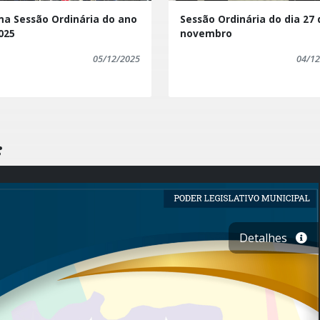
ma Sessão Ordinária do ano
Sessão Ordinária do dia 27 
025
novembro
05/12/2025
04/12
:
Detalhes