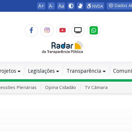
A+
A-
Aa
Dados A
NVDA
rojetos
Legislações
Transparência
Comuni
essões Plenárias
Opina Cidadão
TV Câmara