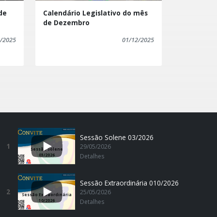
de
Calendário Legislativo do mês
de Dezembro
/2025
01/12/2025
Sessão Solene 03/2026
1
29/05/2026
Sessão Solene
03/2026
Detalhes
Sessão Extraordinária 010/2026
2
25/05/2026
Sessão Extraordinária
10/2026
Detalhes