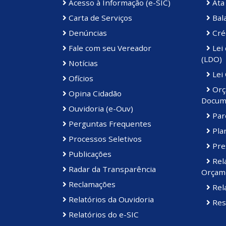
Acesso à Informação (e-SIC)
Ata 
Carta de Serviços
Bal
Denúncias
Cré
Fale com seu Vereador
Lei 
(LDO)
Notícias
Lei
Ofícios
Orç
Opina Cidadão
Docum
Ouvidoria (e-Ouv)
Par
Perguntas Frequentes
Plan
Processos Seletivos
Pre
Publicações
Rel
Radar da Transparência
Orçame
Reclamações
Rela
Relatórios da Ouvidoria
Res
Relatórios do e-SIC