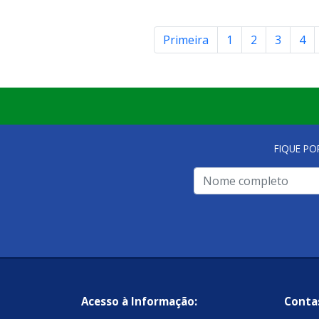
Primeira
1
2
3
4
FIQUE PO
Acesso à Informação:
Contas