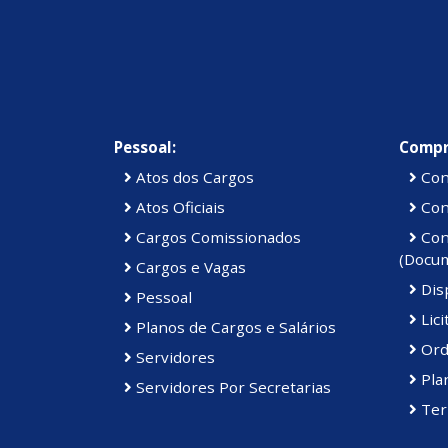
Pessoal:
Compr
Atos dos Cargos
Con
Atos Oficiais
Cont
Cargos Comissionados
Cont
(Docu
Cargos e Vagas
Disp
Pessoal
Lici
Planos de Cargos e Salários
Ord
Servidores
Pla
Servidores Por Secretarias
Ter