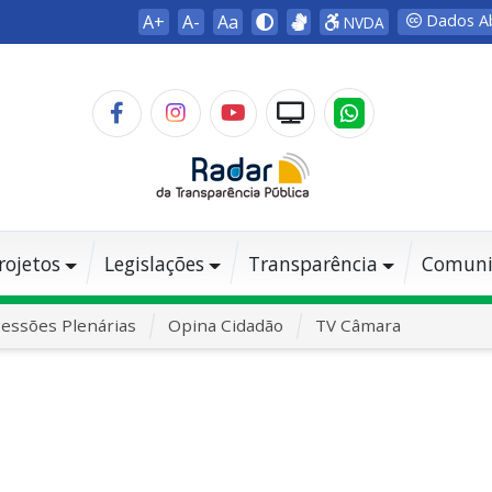
A+
A-
Aa
Dados A
NVDA
rojetos
Legislações
Transparência
Comuni
essões Plenárias
Opina Cidadão
TV Câmara