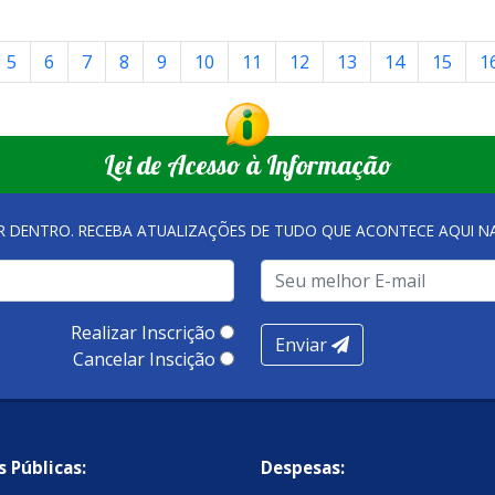
5
6
7
8
9
10
11
12
13
14
15
1
Lei de Acesso à Informação
R DENTRO. RECEBA ATUALIZAÇÕES DE TUDO QUE ACONTECE AQUI 
Realizar Inscrição
Enviar
Cancelar Inscição
 Públicas:
Despesas: