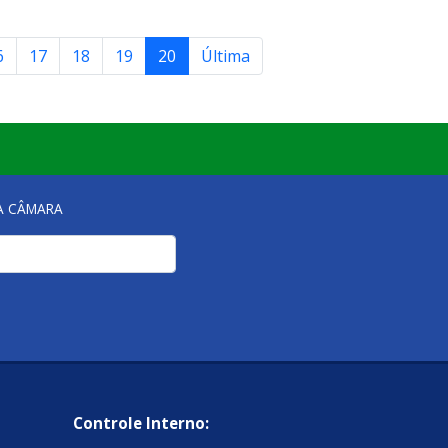
6
17
18
19
20
Última
NA CÂMARA
Controle Interno: