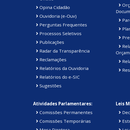
Orç
Opina Cidadão
Docum
Ouvidoria (e-Ouv)
Par
Perguntas Frequentes
Plan
Processos Seletivos
Pre
Publicações
Rel
Radar da Transparência
Orçame
Reclamações
Rela
Relatórios da Ouvidoria
Res
Relatórios do e-SIC
Sugestões
Atividades Parlamentares:
Leis M
Comissões Permanentes
Dec
Comissões Temporárias
Estr
Mesa Diretora
Lei