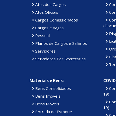
Atos dos Cargos
Con
Atos Oficiais
Cont
Cargos Comissionados
Cont
(Docu
Cargos e Vagas
Disp
Pessoal
Lici
Planos de Cargos e Salários
Ord
Servidores
Pla
Servidores Por Secretarias
Ter
Materiais e Bens:
COVID
Bens Consolidados
Con
19)
Bens Imóveis
Con
Bens Móveis
19)
Entrada de Estoque
Cor