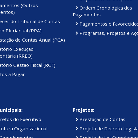
amentos (Outros
Ordem Cronológica dos
entos)
Pagamentos
ecer do Tribunal de Contas
Pagamentos e Favorecido
o Plurianual (PPA)
Programas, Projetos e Aç
stação de Contas Anual (PCA)
atório Execução
ntária (RREO)
tório Gestão Fiscal (RGF)
tos a Pagar
unicipais:
Projetos:
retos do Executivo
Prestação de Contas
utura Organizacional
Projeto de Decreto Legisla
 Complementar
Projeto de Lei Compleme