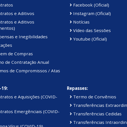
tratos
Facebook (Oficial)
ratos e Aditivos
Instagram (Oficial)
ratos e Aditivos
Notícias
mentos)
Vídeo das Sessões
ensas e Inegibilidades
Youtube (Oficial)
tações
em de Compras
no de Contratação Anual
mos de Compromissos / Atas
-19:
Repasses:
tratos e Aquisições (COVID-
Termo de Convênios
Transferências Extraordin
tratos Emergênciais (COVID-
Transferências Cedidas
Transferências Intraordin
ona Vírus (COVID-19)