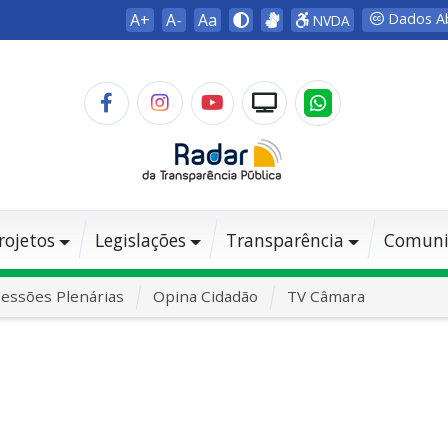
A+
A-
Aa
Dados A
NVDA
rojetos
Legislações
Transparência
Comuni
essões Plenárias
Opina Cidadão
TV Câmara