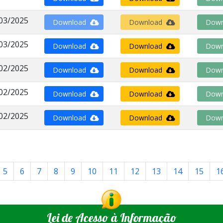
03/2025
Download
Download
Down
03/2025
Download
Download
Down
02/2025
Download
Download
Down
02/2025
Download
Download
Down
02/2025
Download
Download
Down
5
6
7
8
9
10
11
12
13
14
15
1
Lei de Acesso à Informação