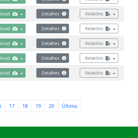
load
Detalhes
Relatório
load
Detalhes
Relatório
load
Detalhes
Relatório
load
Detalhes
Relatório
load
Detalhes
Relatório
6
17
18
19
20
Última