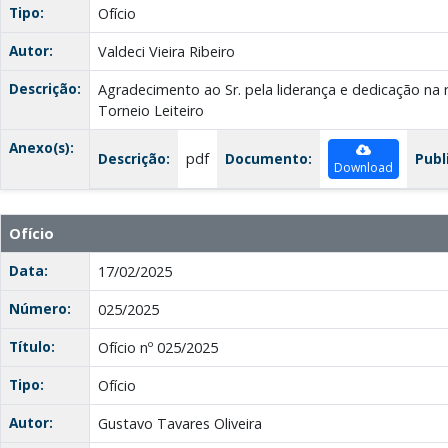
Tipo:
Ofício
Autor:
Valdeci Vieira Ribeiro
Descrição:
Agradecimento ao Sr. pela liderança e dedicação na 
Torneio Leiteiro
Anexo(s):
Descrição:
pdf
Documento:
Publ
Download
Ofício
Data:
17/02/2025
Número:
025/2025
Título:
Ofício nº 025/2025
Tipo:
Ofício
Autor:
Gustavo Tavares Oliveira