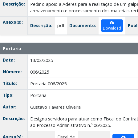
Descrição:
Pedir o apoio a Aderes para a realização de um gal
armazenamento e processamento dos materiais recic
Anexo(s):
Descrição:
pdf
Documento:
Publ
Download
Portaria
Data:
13/02/2025
Número:
006/2025
Título:
Portaria 006/2025
Tipo:
Portaria
Autor:
Gustavo Tavares Oliveira
Descrição:
Designa servidora para atuar como Fiscal do Contrat
ao Processo Administrativo n.º 06/2025.
Anexo(s):
Fiscal de