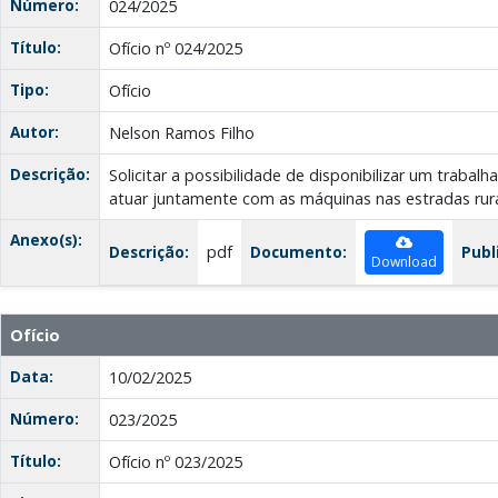
Número:
024/2025
Título:
Ofício nº 024/2025
Tipo:
Ofício
Autor:
Nelson Ramos Filho
Descrição:
Solicitar a possibilidade de disponibilizar um trabalh
atuar juntamente com as máquinas nas estradas rura
Anexo(s):
Descrição:
pdf
Documento:
Publ
Download
Ofício
Data:
10/02/2025
Número:
023/2025
Título:
Ofício nº 023/2025