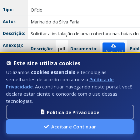
Tipo:
Ofício
Autor:
Marinaldo da Silva Faria
Descrição:
Solicitar a instalação de uma cobertura nas baias do 
Anexo(s):
Descrição:
pdf
Documento:
Publ
Download
🍪 Este site utiliza cookies
Ofício
Utilizamos
cookies essenciais
e tecnologias
semelhantes de acordo com a nossa
Política de
Data:
07/02/2025
Privacidade
. Ao continuar navegando neste portal, você
declara estar ciente e concorda com o uso dessas
Número:
017/2025
tecnologias.
Título:
Ofício nº 017 /2025
Política de Privacidade
Tipo:
Ofício
Aceitar e Continuar
Autor:
Bruno Viana Moreira