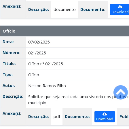
Anexo(s):
Descrição:
documento
Documento:
Download
Ofício
Data:
07/02/2025
Número:
021/2025
Título:
Ofício nº 021/2025
Tipo:
Ofício
Autor:
Nelson Ramos Filho
Descrição:
Solicitar que seja realizada uma vistoria nos pontos
município.
Anexo(s):
Descrição:
pdf
Documento:
Publ
Download