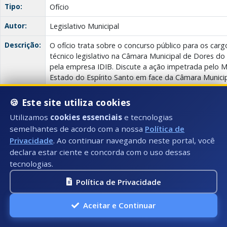
Tipo:
Ofício
Autor:
Legislativo Municipal
Descrição:
O ofício trata sobre o concurso público para os carg
técnico legislativo na Câmara Municipal de Dores do 
pela empresa IDIB. Discute a ação impetrada pelo Mi
Estado do Espírito Santo em face da Câmara Munici
posterior de firmar um Termo de Ajustamento de Co
concurso devido à pandemia Covid-19.
🍪 Este site utiliza cookies
Utilizamos
cookies essenciais
e tecnologias
Anexo(s):
Ata
Descrição:
Documento:
Download
499/2021
semelhantes de acordo com a nossa
Política de
Privacidade
. Ao continuar navegando neste portal, você
declara estar ciente e concorda com o uso dessas
Ofício
tecnologias.
Data:
16/09/2021
Política de Privacidade
Número:
498/2021
Aceitar e Continuar
Título:
Ofício 498/2021