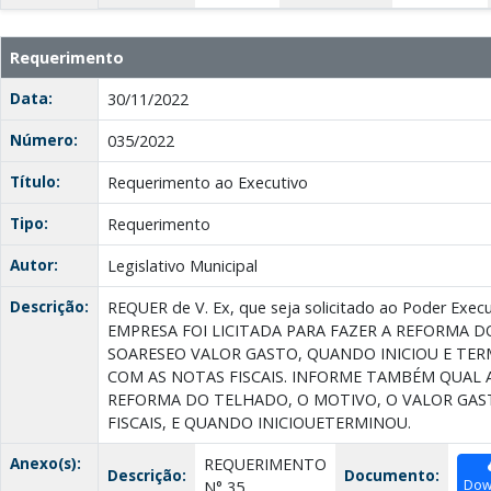
Requerimento
Data:
30/11/2022
Número:
035/2022
Título:
Requerimento ao Executivo
Tipo:
Requerimento
Autor:
Legislativo Municipal
Descrição:
REQUER de V. Ex, que seja solicitado ao Poder Ex
EMPRESA FOI LICITADA PARA FAZER A REFORMA DO
SOARESEO VALOR GASTO, QUANDO INICIOU E TER
COM AS NOTAS FISCAIS. INFORME TAMBÉM QUAL A
REFORMA DO TELHADO, О МОTIVO, O VALOR GA
FISCAIS, E QUANDO INICIOUETERMINOU.
Anexo(s):
REQUERIMENTO
Descrição:
Documento:
Dow
N° 35