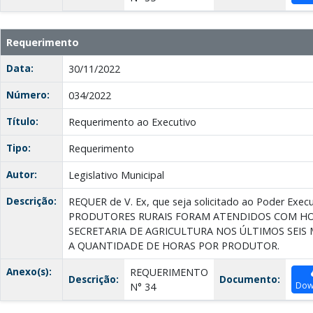
Requerimento
Data:
30/11/2022
Número:
034/2022
Título:
Requerimento ao Executivo
Tipo:
Requerimento
Autor:
Legislativo Municipal
Descrição:
REQUER de V. Ex, que seja solicitado ao Poder E
PRODUTORES RURAIS FORAМ ATENDIDOS COM HO
SECRETARIA DE AGRICULTURA NOS ÚLTIMOS SEIS 
А QUANTIDADE DE HORAS POR PRODUTOR.
Anexo(s):
REQUERIMENTO
Descrição:
Documento:
Dow
N° 34