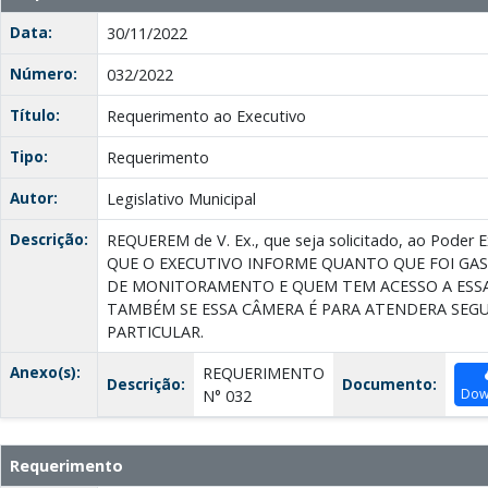
Data:
30/11/2022
Número:
032/2022
Título:
Requerimento ao Executivo
Tipo:
Requerimento
Autor:
Legislativo Municipal
Descrição:
REQUEREM de V. Ex., que seja solicitado, ao Poder E
QUE O EXECUTIVO INFORME QUANTO QUE FOI GA
DE MONITORAMENTO E QUEМ ТЕМ ACESSO A ESSA
TAMBÉM SE ESSA CÂMERA É PARA ATENDERA SEG
PARTICULAR.
Anexo(s):
REQUERIMENTO
Descrição:
Documento:
Dow
N° 032
Requerimento