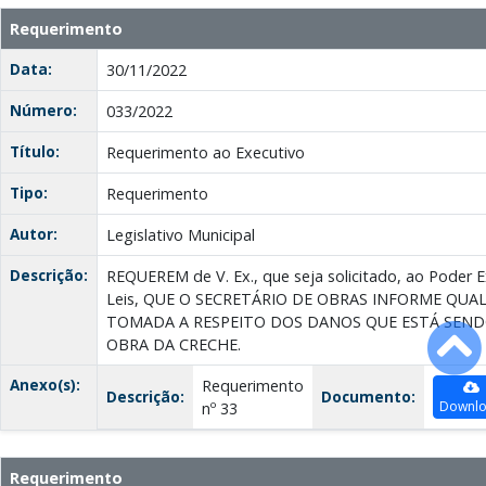
Requerimento
Data:
30/11/2022
Número:
033/2022
Título:
Requerimento ao Executivo
Tipo:
Requerimento
Autor:
Legislativo Municipal
Descrição:
REQUEREM de V. Ex., que seja solicitado, ao Poder E
Leis, QUE O SECRETÁRIO DE OBRAS INFORME QUAL
TOMADA А RESPEITO DOS DANOS QUE ESTÁ SEN
OBRA DA CREСНЕ.
Anexo(s):
Requerimento
Descrição:
Documento:
Downl
nº 33
Requerimento