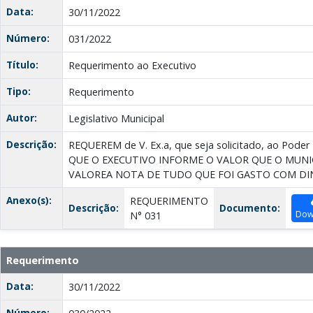
Data:
30/11/2022
Número:
031/2022
Título:
Requerimento ao Executivo
Tipo:
Requerimento
Autor:
Legislativo Municipal
Descrição:
REQUEREM de V. Ex.a, que seja solicitado, ao Poder 
QUE O EXECUTIVO INFORME O VALOR QUE O MUNIC
VALOREA NOTA DE TUDO QUE FOI GASTО СOM DI
Anexo(s):
REQUERIMENTO
Descrição:
Documento:
Dow
N° 031
Requerimento
Data:
30/11/2022
Número: