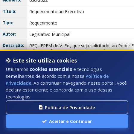
030/2022
Título:
Requerimento ao Executivo
Tipo:
Requerimento
Autor:
Legislativo Municipal
Descrição:
REQUEREM de V. Ex., que seja solicitado, ao Poder E
CÓPIA NA ÍNTEGRA DE TODAS AS DIÁRIAS INDIVI
TODOS OS SECRETÁRIOS, NOS ANOS DE 2021 ATÉ 
🍪 Este site utiliza cookies
Utilizamos
cookies essenciais
e tecnologias
Anexo(s):
REQUERIMENTO
Descrição:
Documento:
Dow
N° 030
semelhantes de acordo com a nossa
Política de
Privacidade
. Ao continuar navegando neste portal, você
declara estar ciente e concorda com o uso dessas
Requerimento
tecnologias.
Data:
30/11/2022
Política de Privacidade
Número:
029/2022
Aceitar e Continuar
Título:
Requerimento ao Executivo