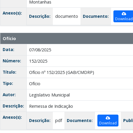
Montanhas
Anexo(s):
Descrição:
documento
Documento:
Download
Ofício
Data:
07/08/2025
Número:
152/2025
Título:
Ofício nº 152/2025 (GAB/CMDRP)
Tipo:
Ofício
Autor:
Legislativo Municipal
Descrição:
Remessa de Indicação
Anexo(s):
Descrição:
pdf
Documento:
Publ
Download