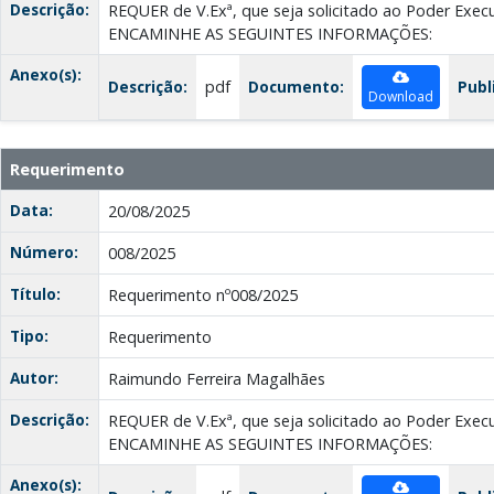
Descrição:
REQUER de V.Exª, que seja solicitado ao Poder Exec
ENCAMINHE AS SEGUINTES INFORMAÇÕES:
Anexo(s):
Descrição:
pdf
Documento:
Publ
Download
Requerimento
Data:
20/08/2025
Número:
008/2025
Título:
Requerimento nº008/2025
Tipo:
Requerimento
Autor:
Raimundo Ferreira Magalhães
Descrição:
REQUER de V.Exª, que seja solicitado ao Poder Exec
ENCAMINHE AS SEGUINTES INFORMAÇÕES:
Anexo(s):