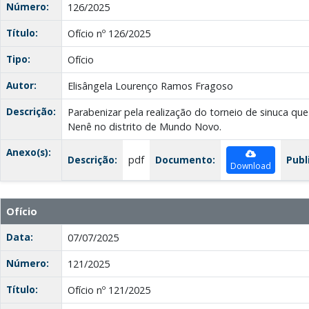
Número:
126/2025
Título:
Ofício nº 126/2025
Tipo:
Ofício
Autor:
Elisângela Lourenço Ramos Fragoso
Descrição:
Parabenizar pela realização do torneio de sinuca qu
Nenê no distrito de Mundo Novo.
Anexo(s):
Descrição:
pdf
Documento:
Publ
Download
Ofício
Data:
07/07/2025
Número:
121/2025
Título:
Ofício nº 121/2025