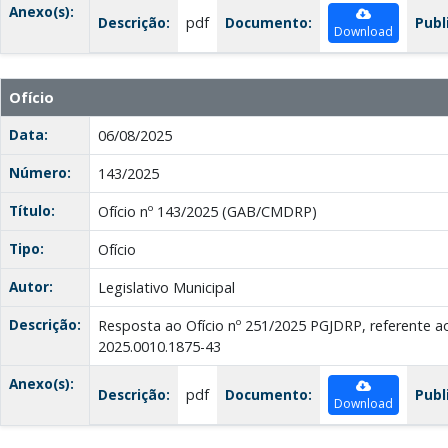
Anexo(s):
Descrição:
pdf
Documento:
Publ
Download
Ofício
Data:
06/08/2025
Número:
143/2025
Título:
Ofício nº 143/2025 (GAB/CMDRP)
Tipo:
Ofício
Autor:
Legislativo Municipal
Descrição:
Resposta ao Ofício nº 251/2025 PGJDRP, referente 
2025.0010.1875-43
Anexo(s):
Descrição:
pdf
Documento:
Publ
Download