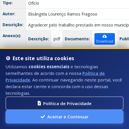
Tipo:
Ofício
Autor:
Elisângela Lourenço Ramos Fragoso
Descrição:
Agradecer pelo trabalho prestado em nosso municíp
Anexo(s):
Descrição:
pdf
Documento:
Publ
Download
🍪 Este site utiliza cookies
Ofício
Utilizamos
cookies essenciais
e tecnologias
Data:
04/07/2025
semelhantes de acordo com a nossa
Política de
Privacidade
. Ao continuar navegando neste portal, você
Número:
125/2025
declara estar ciente e concorda com o uso dessas
Título:
tecnologias.
Ofício nº 125/2025
Política de Privacidade
Tipo:
Ofício
Autor:
Raimundo Ferreira Magalhães
Aceitar e Continuar
Descrição:
Agradecimento pela assistência prestada pela Prefei