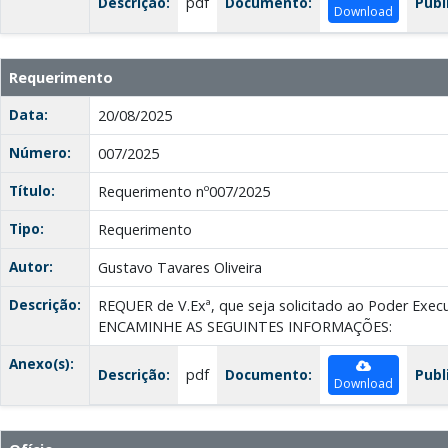
Descrição:
pdf
Documento:
Publ
Download
Requerimento
Data:
20/08/2025
Número:
007/2025
Título:
Requerimento nº007/2025
Tipo:
Requerimento
Autor:
Gustavo Tavares Oliveira
Descrição:
REQUER de V.Exª, que seja solicitado ao Poder Exec
ENCAMINHE AS SEGUINTES INFORMAÇÕES:
Anexo(s):
Descrição:
pdf
Documento:
Publ
Download