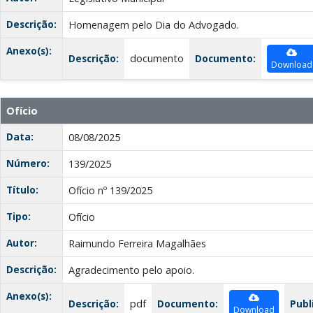
Descrição:
Homenagem pelo Dia do Advogado.
Anexo(s):
Descrição:
documento
Documento:
Download
Ofício
Data:
08/08/2025
Número:
139/2025
Título:
Ofício nº 139/2025
Tipo:
Ofício
Autor:
Raimundo Ferreira Magalhães
Descrição:
Agradecimento pelo apoio.
Anexo(s):
Descrição:
pdf
Documento:
Publ
Download