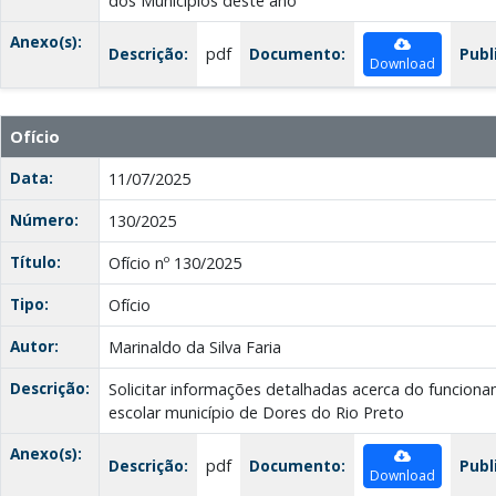
dos Municípios deste ano
Anexo(s):
Descrição:
pdf
Documento:
Publ
Download
Ofício
Data:
11/07/2025
Número:
130/2025
Título:
Ofício nº 130/2025
Tipo:
Ofício
Autor:
Marinaldo da Silva Faria
Descrição:
Solicitar informações detalhadas acerca do funcion
escolar município de Dores do Rio Preto
Anexo(s):
Descrição:
pdf
Documento:
Publ
Download