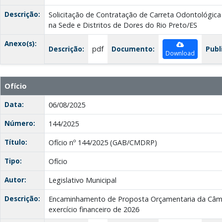
Descrição:
Solicitação de Contratação de Carreta Odontológic
na Sede e Distritos de Dores do Rio Preto/ES
Anexo(s):
Descrição:
pdf
Documento:
Publ
Download
Ofício
Data:
06/08/2025
Número:
144/2025
Título:
Ofício nº 144/2025 (GAB/CMDRP)
Tipo:
Ofício
Autor:
Legislativo Municipal
Descrição:
Encaminhamento de Proposta Orçamentaria da Câma
exercício financeiro de 2026