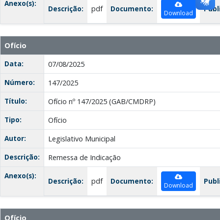
Anexo(s):
Descrição:
pdf
Documento:
Publ
Download
Ofício
Data:
07/08/2025
Número:
147/2025
Título:
Ofício nº 147/2025 (GAB/CMDRP)
Tipo:
Ofício
Autor:
Legislativo Municipal
Descrição:
Remessa de Indicação
Anexo(s):
Descrição:
pdf
Documento:
Publ
Download
Ofício