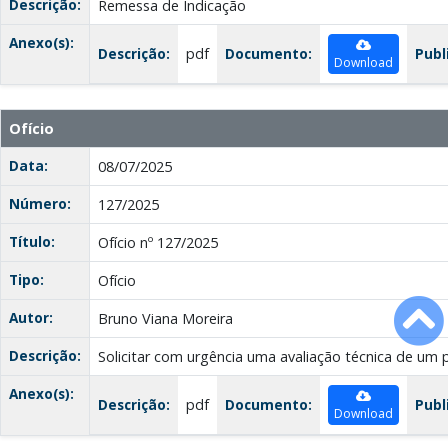
Descrição:
Remessa de Indicação
Anexo(s):
Descrição:
pdf
Documento:
Publ
Download
Ofício
Data:
08/07/2025
Número:
127/2025
Título:
Ofício nº 127/2025
Tipo:
Ofício
Autor:
Bruno Viana Moreira
Descrição:
Solicitar com urgência uma avaliação técnica de um 
Anexo(s):
Descrição:
pdf
Documento:
Publ
Download