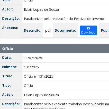
Ofício
Autor:
Eclair Lopes de Souza
Descrição:
Parabenizar pela realização do Festival de Inverno
Anexo(s):
Descrição:
pdf
Documento:
Publ
Download
Ofício
Data:
11/07/2025
Número:
131/2025
Título:
Ofício nº 131/2025
Tipo:
Ofício
Autor:
Eclair Lopes de Souza
Descrição:
Parabenizar pelo excelente trabalho desenvolvido na 