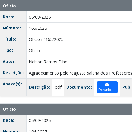
Ofício
Data:
05/09/2025
Número:
165/2025
Título:
Ofício n°165/2025
Tipo:
Ofício
Autor:
Nelson Ramos Filho
Descrição:
Agradecimento pelo reajuste salaria dos Professore
Anexo(s):
Descrição:
pdf
Documento:
Publ
Download
Ofício
Data:
05/09/2025
Número:
164/2025