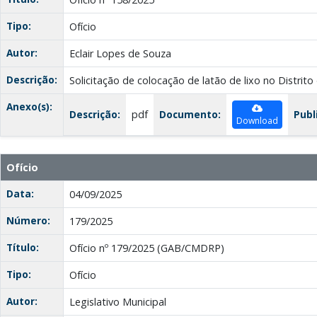
Tipo:
Ofício
Autor:
Eclair Lopes de Souza
Descrição:
Solicitação de colocação de latão de lixo no Distrit
Anexo(s):
Descrição:
pdf
Documento:
Publ
Download
Ofício
Data:
04/09/2025
Número:
179/2025
Título:
Ofício nº 179/2025 (GAB/CMDRP)
Tipo:
Ofício
Autor:
Legislativo Municipal