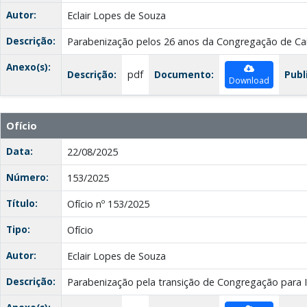
Autor:
Eclair Lopes de Souza
Descrição:
Parabenização pelos 26 anos da Congregação de C
Anexo(s):
Descrição:
pdf
Documento:
Publ
Download
Ofício
Data:
22/08/2025
Número:
153/2025
Título:
Ofício nº 153/2025
Tipo:
Ofício
Autor:
Eclair Lopes de Souza
Descrição:
Parabenização pela transição de Congregação para I