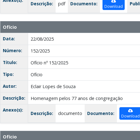
Anexo(s):
Descrição:
pdf
Documento:
Publ
Download
Ofício
Data:
22/08/2025
Número:
152/2025
Título:
Ofício nº 152/2025
Tipo:
Ofício
Autor:
Eclair Lopes de Souza
Descrição:
Homenagem pelos 77 anos de congregação
Anexo(s):
Descrição:
documento
Documento:
Download
Ofício