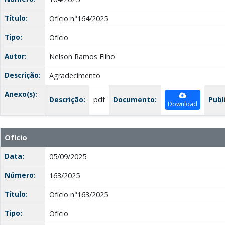
Título:
Ofício n°164/2025
Tipo:
Ofício
Autor:
Nelson Ramos Filho
Descrição:
Agradecimento
Anexo(s):
Descrição:
pdf
Documento:
Publ
Download
Ofício
Data:
05/09/2025
Número:
163/2025
Título:
Ofício n°163/2025
Tipo:
Ofício