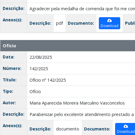
Descrição:
Agradecer pela medalha de comenda que foi me co
Anexo(s):
Descrição:
pdf
Documento:
Publ
Download
Ofício
Data:
22/08/2025
Número:
142/2025
Título:
Ofício nº 142/2025
Tipo:
Ofício
Autor:
Maria Aparecida Moreira Marculino Vasconcelos
Descrição:
Parabenizar pelo excelente atendimento prestado a
Anexo(s):
Descrição:
documento
Documento:
Download