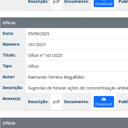
Descrição:
pdf
Documento:
Publ
Download
Ofício
Data:
05/09/2025
Número:
161/2025
Título:
Ofício nº 161/2025
Tipo:
Ofício
Autor:
Raimundo Ferreira Magalhães
Descrição:
Sugestão de futuras ações de conscientização ambie
Anexo(s):
Descrição:
pdf
Documento:
Publ
Download
Ofício