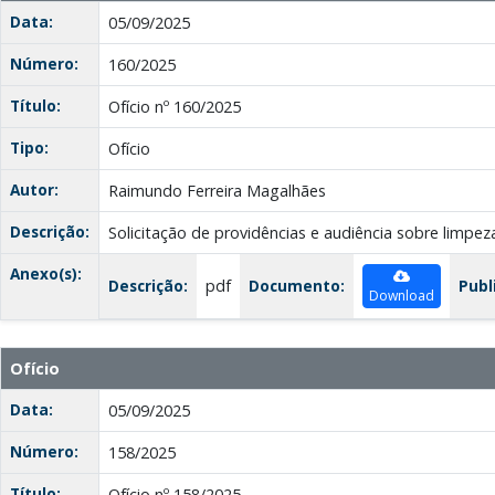
Data:
05/09/2025
Número:
160/2025
Título:
Ofício nº 160/2025
Tipo:
Ofício
Autor:
Raimundo Ferreira Magalhães
Descrição:
Solicitação de providências e audiência sobre limpe
Anexo(s):
Descrição:
pdf
Documento:
Publ
Download
Ofício
Data:
05/09/2025
Número:
158/2025
Título:
Ofício nº 158/2025