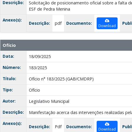
Descrição:
Solicitação de posicionamento oficial sobre a falta d
ESF de Pedra Menina
Anexo(s):
Descrição:
pdf
Documento:
Publ
Download
Ofício
Data:
18/09/2025
Número:
183/2025
Título:
Ofício n° 183/2025 (GAB/CMDRP)
Tipo:
Ofício
Autor:
Legislativo Municipal
Descrição:
Manifestação acerca das intervenções realizadas pe
Anexo(s):
Descrição:
Pdf
Documento:
Publ
Download