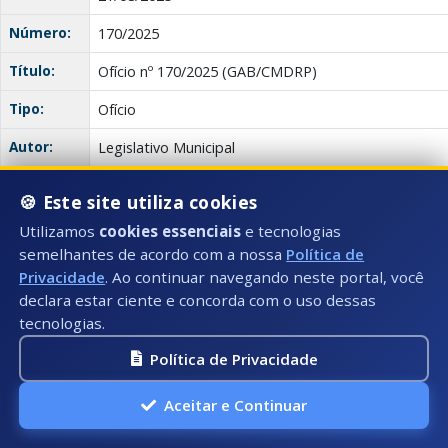
Número:
170/2025
Título:
Ofício nº 170/2025 (GAB/CMDRP)
Tipo:
Ofício
Autor:
Legislativo Municipal
Descrição:
Remessa de Indicação
🍪 Este site utiliza cookies
Anexo(s):
Utilizamos
cookies essenciais
e tecnologias
Descrição:
pdf
Documento:
Publ
Download
semelhantes de acordo com a nossa
Política de
Privacidade
. Ao continuar navegando neste portal, você
declara estar ciente e concorda com o uso dessas
Ofício
tecnologias.
Data:
21/08/2025
Política de Privacidade
Número:
169/2025
Aceitar e Continuar
Título:
Ofício nº 169/2025 (GAB/CMDRP)