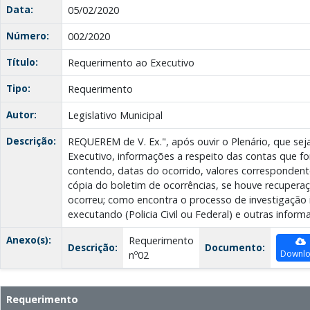
Data:
05/02/2020
Número:
002/2020
Título:
Requerimento ao Executivo
Tipo:
Requerimento
Autor:
Legislativo Municipal
Descrição:
REQUEREM de V. Ex.", após ouvir o Plenário, que seja
Executivo, informações a respeito das contas que f
contendo, datas do ocorrido, valores correspondent
cópia do boletim de ocorrências, se houve recupera
ocorreu; como encontra o processo de investigação
executando (Policia Civil ou Federal) e outras infor
Anexo(s):
Requerimento
Descrição:
Documento:
Downl
nº02
Requerimento