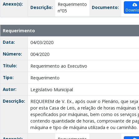
Anexo(s):
Requerimento
Descrição:
Documento:
Downl
nº05
Requerimento
Data:
04/03/2020
Número:
004/2020
Título:
Requerimento ao Executivo
Tipo:
Requerimento
Autor:
Legislativo Municipal
Descrição:
REQUEREM de V. Ex., após ouvir o Plenário, que seja 
por esta Casa de Leis, a relação de horas máquinas 
especificados por máquinas, bem como os serviços p
contendo quantidade de horas, comprovante de pa
máquina e tipo de máquina utilizada e ou caminhão.
Anexo(s):