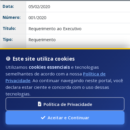
Data:
05/02/2020
Número:
001/2020
Título:
Requerimento ao Executivo
Tipo:
Requerimento
Autor:
Legislativo Municipal
🍪 Este site utiliza cookies
Descrição:
REQUEREM de V. Ex., após ouvir o Plenário, que seja 
Utilizamos
cookies essenciais
e tecnologias
por esta Casa de Leis, informações do número de Es
semelhantes de acordo com a nossa
Política de
suas atividades de estágio no município através da 
seguintes itens:
Privacidade
. Ao continuar navegando neste portal, você
declara estar ciente e concorda com o uso dessas
Anexo(s):
Requerimento
tecnologias.
Descrição:
Documento:
Downl
nº 01
Política de Privacidade
Ofício
Aceitar e Continuar
Data:
03/02/2020