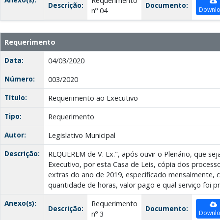
Requerimento
Descrição:
Documento:
Downl
nº 04
Requerimento
Data:
04/03/2020
Número:
003/2020
Título:
Requerimento ao Executivo
Tipo:
Requerimento
Autor:
Legislativo Municipal
Descrição:
REQUEREM de V. Ex.", após ouvir o Plenário, que seja
Executivo, por esta Casa de Leis, cópia dos proces
extras do ano de 2019, especificado mensalmente, 
quantidade de horas, valor pago e qual serviço foi p
Anexo(s):
Requerimento
Descrição:
Documento:
Downl
nº 3