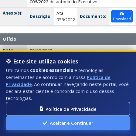
006/2022 de autoria do Executivo.
Anexo(s):
Ata
Descrição:
Documento:
Download
055/2022
Ofício
Data:
09/02/2022
🍪 Este site utiliza cookies
Número:
054/2022
Utilizamos
cookies essenciais
e tecnologias
Título:
Ofício 054/2022
semelhantes de acordo com a nossa
Política de
Privacidade
. Ao continuar navegando neste portal, você
Tipo:
Ofício
declara estar ciente e concorda com o uso dessas
Autor:
Legislativo Municipal
tecnologias.
Descrição:
Ofício encaminhando o Autógrafo de Lei Ordinária n
Política de Privacidade
por unanimidade e sem emendas o Projeto de Lei Ord
Aceitar e Continuar
Anexo(s):
Ata
Descrição:
Documento:
Download
054/2022