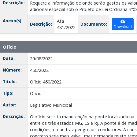
Descrição:
Requere a informação de onde serão gastos os valor
adicional especial sob o Projeto de Lei Ordinária nº0
Anexo(s):
Ata
Descrição:
Documento:
Download
481/2022
Ofício
Data:
29/08/2022
Número:
450/2022
Título:
Ofício 450/2022
Tipo:
Ofício
Autor:
Legislativo Municipal
Descrição:
O ofício solicita manutenção na ponte localizada na '
entre os três estados MG, ES e RJ. A ponte é de ma
condições, o que traz perigo aos condutores. A con
concreto seria mais viável, mas demanda muito temp