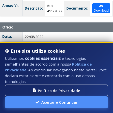
Anexo(s):
Ata
Descrição:
Documento:
Download
451/2022
Ofício
Data:
22/08/2022
Número:
449/2022
🍪 Este site utiliza cookies
Título:
Ofício 449/2022
Utilizamos
cookies essenciais
e tecnologias
semelhantes de acordo com a nossa
Política de
Tipo:
Ofício
Privacidade
. Ao continuar navegando neste portal, você
Autor:
Legislativo Municipal
declara estar ciente e concorda com o uso dessas
tecnologias.
Descrição:
Solicitação de transporte para alunos do Projeto Tr
Gerais. O projeto é gratuito e os alunos necessitam 
Política de Privacidade
aprimorar seu aprendizado.
Aceitar e Continuar
Anexo(s):
Ata
Descrição:
Documento:
Download
449/2022