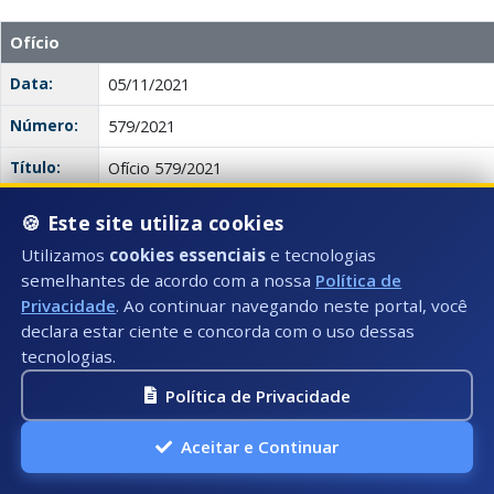
Ofício
Data:
05/11/2021
Número:
579/2021
Título:
Ofício 579/2021
Tipo:
Ofício
🍪 Este site utiliza cookies
Autor:
Legislativo Municipal
Utilizamos
cookies essenciais
e tecnologias
semelhantes de acordo com a nossa
Política de
Descrição:
O ofício trata do encaminhamento do ofício nº 191/2
Privacidade
. Ao continuar navegando neste portal, você
implementar o programa 'Olho Digital' para instalaç
declara estar ciente e concorda com o uso dessas
videomonitoramento nos municípios do Espírito San
tecnologias.
do Rio Preto não foi inicialmente contemplado pelo
incluído na segunda etapa, que ainda está em fase 
Política de Privacidade
referência.
Aceitar e Continuar
Anexo(s):
Ata
Descrição:
Documento:
Download
579/2021