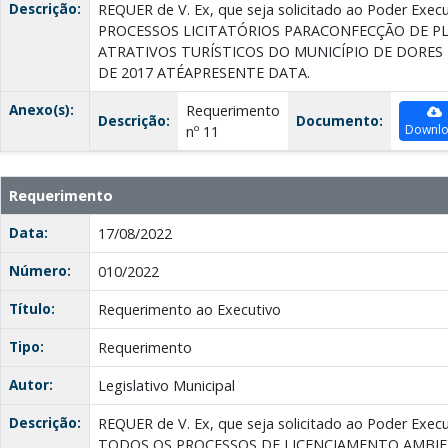
Descrição:
REQUER de V. Ex, que seja solicitado ao Poder Ex
PROCESSOS LICITATÓRIOS PARACONFECÇÃO DE PL
ATRATIVOS TURÍSTICOS DO MUNICÍPIO DE DORES
DE 2017 ATÉAPRESENTE DATA.
Anexo(s):
Requerimento
Descrição:
Documento:
Downl
nº 11
Requerimento
Data:
17/08/2022
Número:
010/2022
Título:
Requerimento ao Executivo
Tipo:
Requerimento
Autor:
Legislativo Municipal
Descrição:
REQUER de V. Ex, que seja solicitado ao Poder Exe
TODOS OS PROCESSOS DE LICENCIAMENTO AMBIE