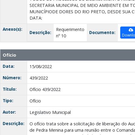
SECRETARIA MUNICIPAL DE MEIO AMBIENTE EM T
MUNICÍPIОDE DORES DO RIO PRETO, DESDE SUA C
DATA:
Anexo(s):
Requerimento
Descrição:
Documento:
Downl
nº 10
Ofício
Data:
15/08/2022
Número:
439/2022
Título:
Ofício 439/2022
Tipo:
Ofício
Autor:
Legislativo Municipal
Descrição:
O ofício trata sobre a solicitação de liberação do Au
de Pedra Menina para uma reunião entre o Comandant