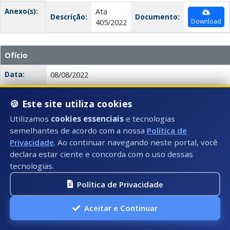
Anexo(s):
Ata
Descrição:
Documento:
Download
405/2022
Ofício
Data:
08/08/2022
Número:
404/2022
🍪 Este site utiliza cookies
Título:
Ofício 404/2022
Utilizamos
cookies essenciais
e tecnologias
semelhantes de acordo com a nossa
Política de
Tipo:
Ofício
Privacidade
. Ao continuar navegando neste portal, você
Autor:
Legislativo Municipal
declara estar ciente e concorda com o uso dessas
tecnologias.
Descrição:
O ofício solicita a poda de uma árvore localizada na
Cidade Alta, no município de Dores do Rio Preto - ES
Política de Privacidade
fato de que um galho da árvore está próximo à red
causar interrupções no serviço.
Aceitar e Continuar
Anexo(s):
Ata
Descrição:
Documento: