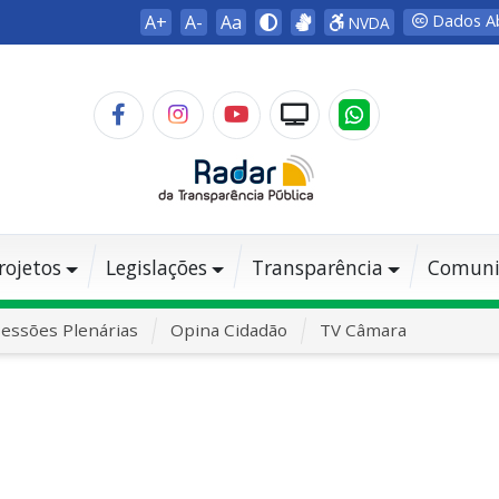
A+
A-
Aa
Dados A
NVDA
rojetos
Legislações
Transparência
Comuni
essões Plenárias
Opina Cidadão
TV Câmara