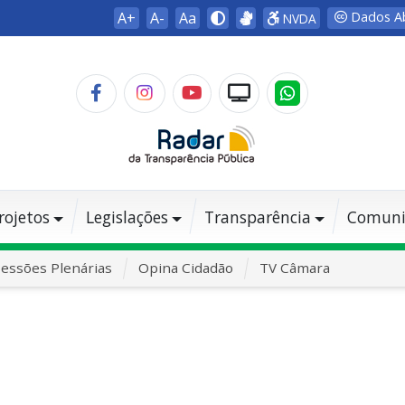
A+
A-
Aa
Dados A
NVDA
rojetos
Legislações
Transparência
Comuni
essões Plenárias
Opina Cidadão
TV Câmara