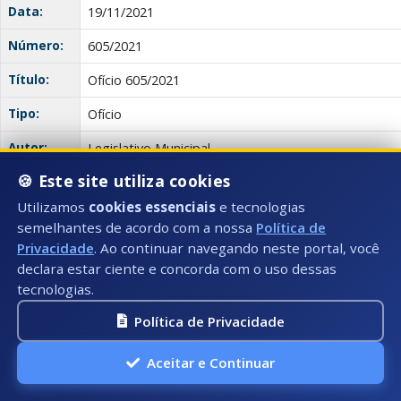
Data:
19/11/2021
Número:
605/2021
Título:
Ofício 605/2021
Tipo:
Ofício
Autor:
Legislativo Municipal
🍪 Este site utiliza cookies
Descrição:
O ofício trata da solicitação de instalação de ilum
acesso às Ruínas da Igreja Nossa Senhora Anunciata 
Utilizamos
cookies essenciais
e tecnologias
Menina, devido à falta de iluminação que está caus
semelhantes de acordo com a nossa
Política de
moradores e turistas que transitam pelo local à noite
Privacidade
. Ao continuar navegando neste portal, você
declara estar ciente e concorda com o uso dessas
Anexo(s):
Ata
Descrição:
Documento:
tecnologias.
Download
605/2021
Política de Privacidade
Ofício
Aceitar e Continuar
Data:
19/11/2021