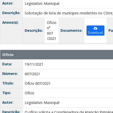
Autor:
Legislativo Municipal
Descrição:
Solicitação de lista de munícipes residentes no Cór
Anexo(s):
Oficio
n°
Descrição:
Documento:
Pu
Download
607
/2021
Ofício
Data:
19/11/2021
Número:
607/2021
Título:
Ofício 607/2021
Tipo:
Ofício
Autor:
Legislativo Municipal
Descrição:
O ofício solicita a Coordenadora da Atenção Primária