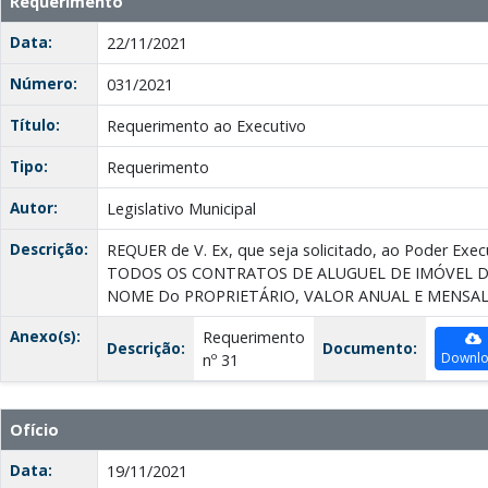
Requerimento
Data:
22/11/2021
Número:
031/2021
Título:
Requerimento ao Executivo
Tipo:
Requerimento
Autor:
Legislativo Municipal
Descrição:
REQUER de V. Ex, que seja solicitado, ao Poder Ex
TODOS OS CONTRATOS DE ALUGUEL DE IMÓVEL 
NOME Do PROPRIETÁRIO, VALOR ANUAL E MENSAL
Anexo(s):
Requerimento
Descrição:
Documento:
Downl
nº 31
Ofício
Data:
19/11/2021