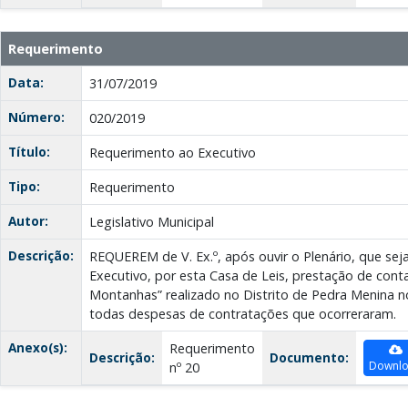
Requerimento
Data:
31/07/2019
Número:
020/2019
Título:
Requerimento ao Executivo
Tipo:
Requerimento
Autor:
Legislativo Municipal
Descrição:
REQUEREM de V. Ex.º, após ouvir o Plenário, que seja
Executivo, por esta Casa de Leis, prestação de conta
Montanhas” realizado no Distrito de Pedra Menina n
todas despesas de contratações que ocorreraram.
Anexo(s):
Requerimento
Descrição:
Documento:
Downl
nº 20