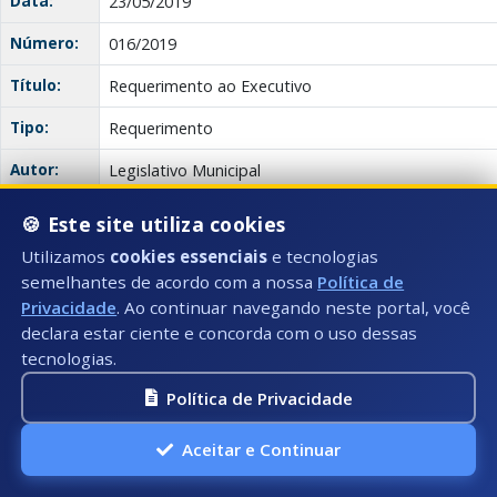
Data:
23/05/2019
Número:
016/2019
Título:
Requerimento ao Executivo
Tipo:
Requerimento
Autor:
Legislativo Municipal
Descrição:
REQUEREM de V. Ex.", após ouvir o Plenário, que seja
🍪 Este site utiliza cookies
Executivo, por esta Casa de Leis, informação da qu
Utilizamos
cookies essenciais
e tecnologias
combustível (álcool, gasolina, óleo) foi utilizado no 
semelhantes de acordo com a nossa
Política de
Anexo(s):
Requerimento
Privacidade
. Ao continuar navegando neste portal, você
Descrição:
Documento:
Downl
nº 16
declara estar ciente e concorda com o uso dessas
tecnologias.
Requerimento
Política de Privacidade
Data:
23/05/2019
Aceitar e Continuar
Número:
015/2019