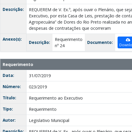
Descrição:
REQUEREM de V. Ex.º, após ouvir o Plenário, que seja
Executivo, por esta Casa de Leis, prestação de cont
Agropecuária” de Dores do Rio Preto realizada no a
despesas de contratações que ocorreram
Anexo(s):
Requerimento
Descrição:
Documento:
Downl
nº 24
Requerimento
Data:
31/07/2019
Número:
023/2019
Título:
Requerimento ao Executivo
Tipo:
Requerimento
Autor:
Legislativo Municipal
Descrição:
REQUEREM de V. Ex., após ouvir o Plenário, que seja 