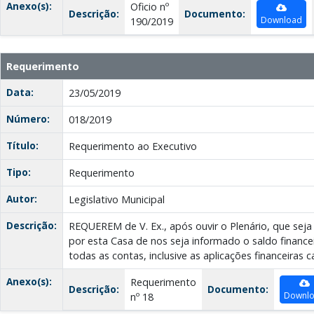
Anexo(s):
Oficio nº
Descrição:
Documento:
Download
190/2019
Requerimento
Data:
23/05/2019
Número:
018/2019
Título:
Requerimento ao Executivo
Tipo:
Requerimento
Autor:
Legislativo Municipal
Descrição:
REQUEREM de V. Ex., após ouvir o Plenário, que seja 
por esta Casa de nos seja informado o saldo financei
todas as contas, inclusive as aplicações financeiras c
Anexo(s):
Requerimento
Descrição:
Documento:
Downl
nº 18