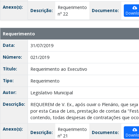
Anexo(s):
Requerimento
Descrição:
Documento:
Downl
nº 22
Requerimento
Data:
31/07/2019
Número:
021/2019
Título:
Requerimento ao Executivo
Tipo:
Requerimento
Autor:
Legislativo Municipal
Descrição:
REQUEREM de V. Ex., após ouvir o Plenário, que seja 
por esta Casa de Leis, prestação de contas da "Fest
contendo, todas despesas de contratações que oco
Anexo(s):
Requerimento
Descrição:
Documento:
Downl
nº 21