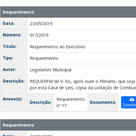
Requerimento
Data:
23/05/2019
Número:
017/2019
Título:
Requerimento ao Executivo
Tipo:
Requerimento
Autor:
Legislativo Municipal
Descrição:
REQUEREM de V. Ex., após ouvir o Plenário, que seja 
por esta Casa de Leis, cópia da Licitação de Combus
Anexo(s):
Requerimento
Descrição:
Documento:
Downl
nº 17
Requerimento