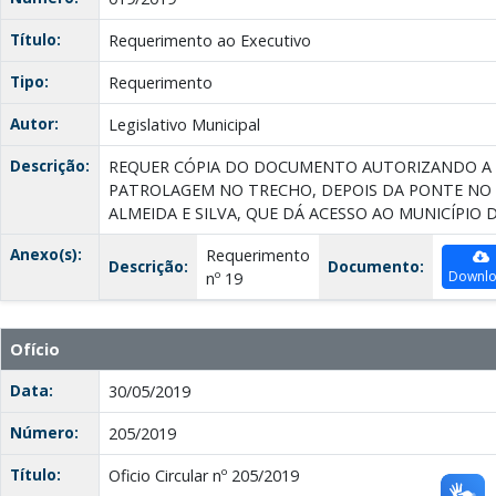
Título:
Requerimento ao Executivo
Tipo:
Requerimento
Autor:
Legislativo Municipal
Descrição:
REQUER CÓPIA DO DOCUMENTO AUTORIZANDO A R
PATROLAGEM NO TRECHO, DEPOIS DA PONTE NO 
ALMEIDA E SILVA, QUE DÁ ACESSO AO MUNICÍPIO D
Anexo(s):
Requerimento
Descrição:
Documento:
Downl
nº 19
Ofício
Data:
30/05/2019
Número:
205/2019
Título:
Oficio Circular nº 205/2019