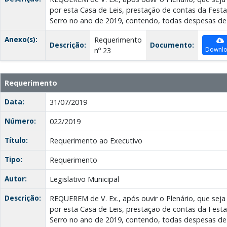
por esta Casa de Leis, prestação de contas da Fest
Serro no ano de 2019, contendo, todas despesas d
Anexo(s):
Requerimento
Descrição:
Documento:
Downl
nº 23
Requerimento
Data:
31/07/2019
Número:
022/2019
Título:
Requerimento ao Executivo
Tipo:
Requerimento
Autor:
Legislativo Municipal
Descrição:
REQUEREM de V. Ex., após ouvir o Plenário, que seja 
por esta Casa de Leis, prestação de contas da Fest
Serro no ano de 2019, contendo, todas despesas d