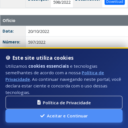
Download
598/2022
Ofício
Data:
20/10/2022
Número:
597/2022
Título:
Ofício 597/2022
🍪 Este site utiliza cookies
Tipo:
Ofício
Utilizamos
cookies essenciais
e tecnologias
semelhantes de acordo com a nossa
Política de
Autor:
Legislativo Municipal
Privacidade
. Ao continuar navegando neste portal, você
Descrição:
O ofício trata da remessa de um requerimento (nº 26
declara estar ciente e concorda com o uso dessas
Municipal. O objetivo é cumprir as disposições da Le
tecnologias.
do Regimento Interno da Câmara Municipal.
Política de Privacidade
Anexo(s):
Ata
Descrição:
Documento:
Download
597/2022
Aceitar e Continuar