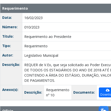
Requerimento
Data:
16/02/2023
Número:
010/2023
Título:
Requerimento ao Presidente
Tipo:
Requerimento
Autor:
Legislativo Municipal
Descrição:
REQUER de V.Ex, que seja solicitado ao Poder Ex
DE TODOS OS ESTAGIÁRIOS DO ANO DE 2018 ATÉ 
CONTENDO A ÁREA DO ESTÁGIO, DURAÇÃO, VALO
DE PAGAMENTOS.
Anexo(s):
Requerimento
Descrição:
Documento:
Downl
nº 10
Ofício