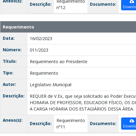
Anexo(s):
Requerimento
Descrição:
Documento:
Downl
nº12
Requerimento
Data:
16/02/2023
Número:
011/2023
Título:
Requerimento ao Presidente
Tipo:
Requerimento
Autor:
Legislativo Municipal
Descrição:
REQUER de V.Ex, que seja solicitado ao Poder Ex
HORARIA DE PROFESSOR, EDUCADOR FÍSICO, OS 
A CARGA HORARIA DOS ESTAGIÁRIOS DESSA ÁREA.
Anexo(s):
Requerimento
Descrição:
Documento:
Downl
nº11