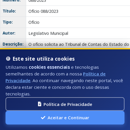
088/2023
Título:
Ofício 088/2023
Tipo:
Ofício
Autor:
Legislativo Municipal
Descrição:
O ofício solicita ao Tribunal de Contas do Estado do
busque junto ao Executivo Municipal esclarecimento
a ponte localizada na Zona Rural do Distrito de Ped
🍪 Este site utiliza cookies
construída, mesmo após 10 meses da comunidade c
Utilizamos
cookies essenciais
e tecnologias
objetivo é entender por que o distrito de Mundo N
semelhantes de acordo com a nossa
Política de
resolvido rapidamente enquanto o distrito de Pedr
Privacidade
. Ao continuar navegando neste portal, você
medidas para solucionar o problema da falta de pon
declara estar ciente e concorda com o uso dessas
Anexo(s):
Ata
tecnologias.
Descrição:
Documento:
Download
088/2023
Política de Privacidade
Ofício
Aceitar e Continuar
Data:
08/02/2023