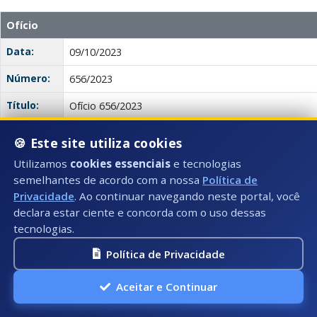
Ofício
Data:
09/10/2023
Número:
656/2023
Título:
Ofício 656/2023
Tipo:
Ofício
🍪 Este site utiliza cookies
Autor:
Legislativo Municipal
Utilizamos
cookies essenciais
e tecnologias
semelhantes de acordo com a nossa
Política de
Descrição:
Ofício expressando parabéns e gratidão pelo traba
Privacidade
. Ao continuar navegando neste portal, você
Dary Alves Pagung em prol da região do Caparaó C
declara estar ciente e concorda com o uso dessas
dedicação à preservação ambiental, turismo sustent
tecnologias.
econômico local, educação, saúde e bem-estar social
Política de Privacidade
Anexo(s):
Ata
Descrição:
Documento:
Download
656/2023
Aceitar e Continuar