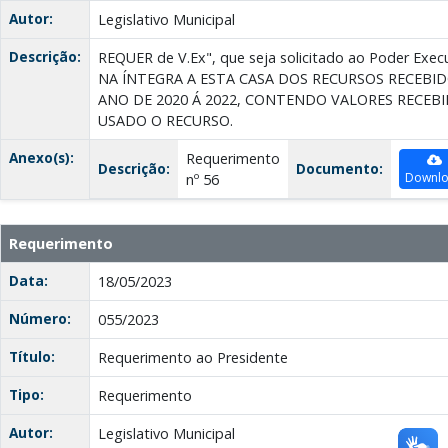
Autor:
Legislativo Municipal
Descrição:
REQUER de V.Ex", que seja solicitado ao Poder Ex
NA ÍNTEGRA A ESTA CASA DOS RECURSOS RECEBID
ANO DE 2020 Á 2022, CONTENDO VALORES RECEBID
USADO O RECURSO.
Anexo(s):
Requerimento
Descrição:
Documento:
Downl
nº 56
Requerimento
Data:
18/05/2023
Número:
055/2023
Título:
Requerimento ao Presidente
Tipo:
Requerimento
Autor:
Legislativo Municipal