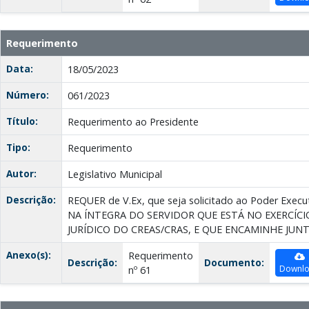
Requerimento
Data:
18/05/2023
Número:
061/2023
Título:
Requerimento ao Presidente
Tipo:
Requerimento
Autor:
Legislativo Municipal
Descrição:
REQUER de V.Ex, que seja solicitado ao Poder Ex
NA ÍNTEGRA DO SERVIDOR QUE ESTÁ NO EXERCÍ
JURÍDICO DO CREAS/CRAS, E QUE ENCAMINHE JU
Anexo(s):
Requerimento
Descrição:
Documento:
Downl
nº 61