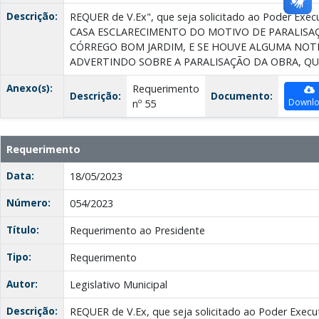
Descrição:
REQUER de V.Ex", que seja solicitado ao Poder Ex
CASA ESCLARECIMENTO DO MOTIVO DE PARALIS
CÓRREGO BOM JARDIM, E SE HOUVE ALGUMA NOT
ADVERTINDO SOBRE A PARALISAÇÃO DA OBRA, QU
Anexo(s):
Requerimento
Descrição:
Documento:
Downl
nº 55
Requerimento
Data:
18/05/2023
Número:
054/2023
Título:
Requerimento ao Presidente
Tipo:
Requerimento
Autor:
Legislativo Municipal
Descrição:
REQUER de V.Ex, que seja solicitado ao Poder Ex