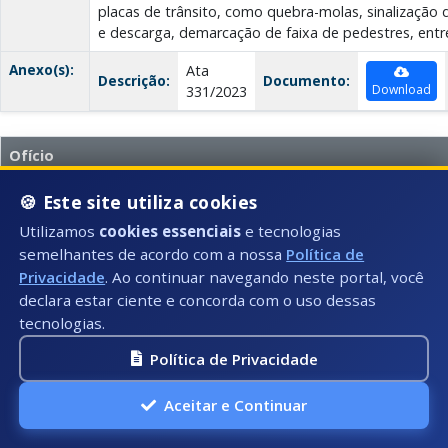
placas de trânsito, como quebra-molas, sinalização
e descarga, demarcação de faixa de pedestres, entr
Anexo(s):
Ata
Descrição:
Documento:
Download
331/2023
Ofício
Data:
08/05/2023
🍪 Este site utiliza cookies
Número:
Utilizamos
cookies essenciais
e tecnologias
330/2023
semelhantes de acordo com a nossa
Política de
Título:
Ofício 330/2023
Privacidade
. Ao continuar navegando neste portal, você
declara estar ciente e concorda com o uso dessas
Tipo:
Ofício
tecnologias.
Autor:
Legislativo Municipal
Política de Privacidade
Descrição:
O ofício trata sobre a manutenção de uma ponte prov
de Mundo Novo e Patrimônio da Same, com grande f
Aceitar e Continuar
pequeno e grande porte. A ponte está com água pa
aumentar o risco de dengue no município. O autor pe