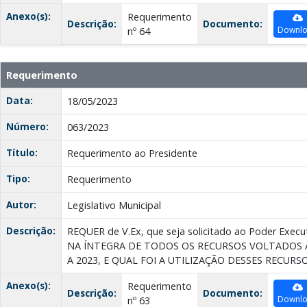
Anexo(s):
Requerimento
Descrição:
Documento:
Downl
nº 64
Requerimento
Data:
18/05/2023
Número:
063/2023
Título:
Requerimento ao Presidente
Tipo:
Requerimento
Autor:
Legislativo Municipal
Descrição:
REQUER de V.Ex, que seja solicitado ao Poder Ex
NA ÍNTEGRA DE TODOS OS RECURSOS VOLTADOS A
A 2023, E QUAL FOI A UTILIZAÇÃO DESSES RECURSO
Anexo(s):
Requerimento
Descrição:
Documento:
Downl
nº 63