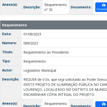
Anexo(s):
Requerimento
Descrição:
Documento:
Downl
nº 70
Requerimento
Data:
01/06/2023
Número:
069/2023
Título:
Requerimento ao Presidente
Tipo:
Requerimento
Autor:
Legislativo Municipal
Descrição:
REQUER de V.Ex, que seja solicitado ao Poder Exe
EXISTE PROJETO DE ILUMINAÇÃO PÚBLICA NO CAM
LOURENÇO, LOCALIZADO NO DISTRITO DE MUNDO
ENCAMINHAR CÓPIA INTEGAL DO PROJETO.
Anexo(s):
Requerimento
Descrição:
Documento: