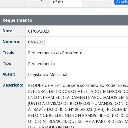
Downl
nº 69
Requerimento
Data:
01/06/2023
Número:
068/2023
Título:
Requerimento ao Presidente
Tipo:
Requerimento
Autor:
Legislativo Municipal
Descrição:
REQUER de V.Ex", que seja solicitado ao Poder Ex
INTEGRAL DE TODOS OS ATESTADOS MÉDICOS DO
ENCONTRAM-SE DEVIDAMENTE ARQUIVADOS EM S
JUNTO À DIVISÃO DE RECURSOS HUMANOS, CONF
ATRAVÉS DO OFÍCIO N° 205/2023 (GAB), REQUERI
PELO NOBRE EDIL NELSON RAMOS FILHO, E OFÍCIO
OFÍCIO N° 369/2023, QUE SE FAZ A PARTIR DES
DESTE REQUERIMENTO.