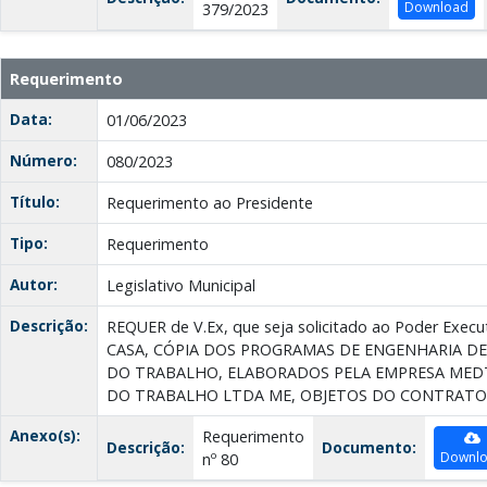
Download
379/2023
Requerimento
Data:
01/06/2023
Número:
080/2023
Título:
Requerimento ao Presidente
Tipo:
Requerimento
Autor:
Legislativo Municipal
Descrição:
REQUER de V.Ex, que seja solicitado ao Poder Exe
CASA, CÓPIA DOS PROGRAMAS DE ENGENHARIA DE
DO TRABALHO, ELABORADOS PELA EMPRESA MED
DO TRABALHO LTDA ME, OBJETOS DO CONTRATO 1
Anexo(s):
Requerimento
Descrição:
Documento:
Downl
nº 80