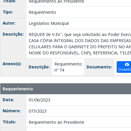
Título:
Requerimento ao Presidente
Tipo:
Requerimento
Autor:
Legislativo Municipal
Descrição:
REQUER de V.Ex", que seja solicitado ao Poder Ex
CASA CÓPIA INTEGRAL DOS DADOS DAS EMPRESA
CELULARES PARA O GABINETE DO PREFEITO NO A
NOME DO RESPONSÁVEL, CNPJ, REFERENCIA, TELE
Anexo(s):
Requerimento
Descrição:
Documento:
Downl
nº 74
Requerimento
Data:
01/06/2023
Número:
073/2023
Título:
Requerimento ao Presidente