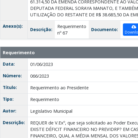
61.314,50 DA EMENDA CORRESPONDENTE AO VALOR
DEPUTADA FEDERAL SORAYA MANATO, E TAMBÉM
UTILIZAÇÃO DO RESTANTE DE R$ 38.685,50 DA EM
Anexo(s):
Requerimento
Descrição:
Documento:
Downl
nº 67
Requerimento
Data:
01/06/2023
Número:
066/2023
Título:
Requerimento ao Presidente
Tipo:
Requerimento
Autor:
Legislativo Municipal
Descrição:
REQUER de V.Exº, que seja solicitado ao Poder Ex
EXISTE DÉFICIT FINANCEIRO NO PREVIDRP? EM CA
FINANCEIRO, QUAL A MÉDIA MENSAL DOS VALORE