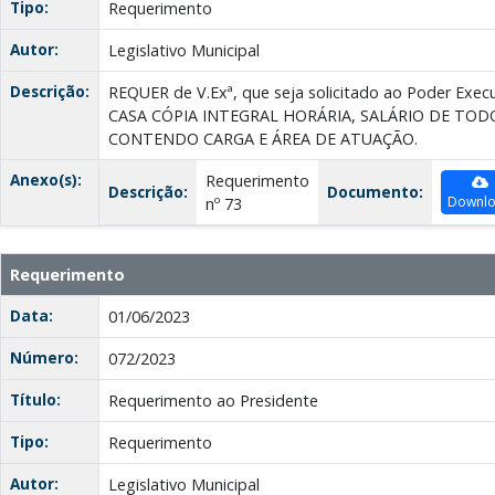
Tipo:
Requerimento
Autor:
Legislativo Municipal
Descrição:
REQUER de V.Exª, que seja solicitado ao Poder Ex
CASA CÓPIA INTEGRAL HORÁRIA, SALÁRIO DE TOD
CONTENDO CARGA E ÁREA DE ATUAÇÃO.
Anexo(s):
Requerimento
Descrição:
Documento:
Downl
nº 73
Requerimento
Data:
01/06/2023
Número:
072/2023
Título:
Requerimento ao Presidente
Tipo:
Requerimento
Autor:
Legislativo Municipal