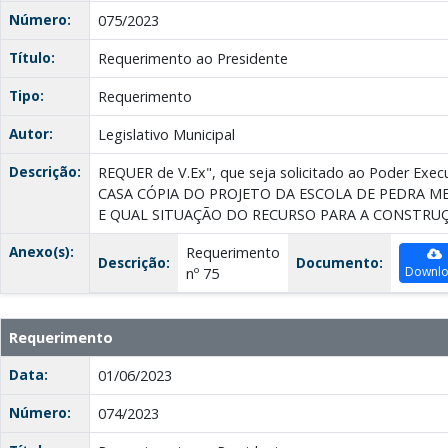
Número:
075/2023
Título:
Requerimento ao Presidente
Tipo:
Requerimento
Autor:
Legislativo Municipal
Descrição:
REQUER de V.Ex", que seja solicitado ao Poder Ex
CASA CÓPIA DO PROJETO DA ESCOLA DE PEDRA ME
E QUAL SITUAÇÃO DO RECURSO PARA A CONSTRUÇ
Anexo(s):
Requerimento
Descrição:
Documento:
Downl
nº 75
Requerimento
Data:
01/06/2023
Número:
074/2023