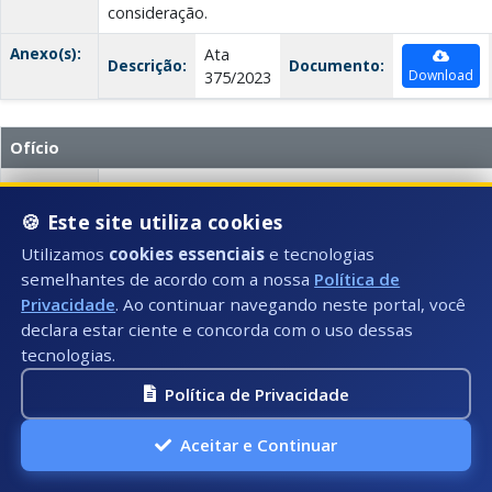
consideração.
Anexo(s):
Ata
Descrição:
Documento:
Download
375/2023
Ofício
Data:
29/05/2023
🍪 Este site utiliza cookies
Número:
374/2023
Utilizamos
cookies essenciais
e tecnologias
Título:
Ofício 374/2023
semelhantes de acordo com a nossa
Política de
Privacidade
. Ao continuar navegando neste portal, você
Tipo:
Ofício
declara estar ciente e concorda com o uso dessas
tecnologias.
Autor:
Legislativo Municipal
Política de Privacidade
Descrição:
Ofício de agradecimento pelo compromisso e trabal
destinatário em prol do município, especialmente j
expressa sua estima e consideração pelo destinatári
Aceitar e Continuar
Anexo(s):
Ata