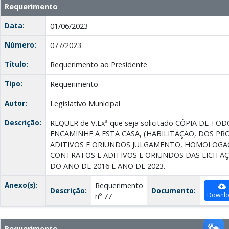
Requerimento
Data:
01/06/2023
Número:
077/2023
Título:
Requerimento ao Presidente
Tipo:
Requerimento
Autor:
Legislativo Municipal
Descrição:
REQUER de V.Exª que seja solicitado CÓPIA DE 
ENCAMINHE A ESTA CASA, (HABILITAÇÃO, DOS PR
ADITIVOS E ORIUNDOS JULGAMENTO, HOMOLOGAÇ
CONTRATOS E ADITIVOS E ORIUNDOS DAS LICITA
DO ANO DE 2016 E ANO DE 2023.
Anexo(s):
Requerimento
Descrição:
Documento:
Downl
nº 77
Requerimento