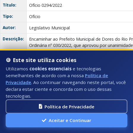
Título:
Ofício 0294/2022
Tipo:
Ofício
Autor:
Legislativo Municipal
Descrição:
Encaminhar ao Prefeito Municipal de Dores do Rio P
Ordinária nº 030/2022, que aprovou por unanimida
Projeto de Lei Ordinária nº 015/2022 de autoria do E
🍪 Este site utiliza cookies
Anexo(s):
Ata
Descrição:
Documento:
Utilizamos
cookies essenciais
e tecnologias
Download
294/2022
semelhantes de acordo com a nossa
Política de
Privacidade
. Ao continuar navegando neste portal, você
Ofício
declara estar ciente e concorda com o uso dessas
tecnologias.
Data:
02/06/2022
Política de Privacidade
Número:
293/2022
Aceitar e Continuar
Título:
Ofício 293/2022
Tipo: